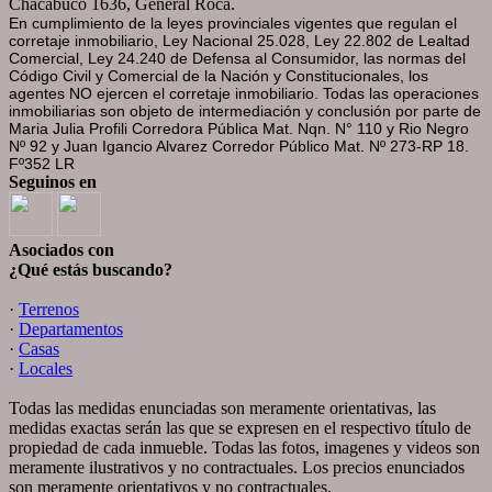
Chacabuco 1636, General Roca.
En cumplimiento de la leyes provinciales vigentes que regulan el
corretaje inmobiliario, Ley Nacional 25.028, Ley 22.802 de Lealtad
Comercial, Ley 24.240 de Defensa al Consumidor, las normas del
Código Civil y Comercial de la Nación y Constitucionales, los
agentes NO ejercen el corretaje inmobiliario. Todas las operaciones
inmobiliarias son objeto de intermediación y conclusión por parte de
Maria Julia Profili Corredora Pública Mat. Nqn. N° 110 y Rio Negro
Nº 92 y
Juan Igancio Alvarez
Corredor Público Mat. Nº 273-RP 18.
Fº352 LR
Seguinos en
Asociados con
¿Qué estás buscando?
·
Terrenos
·
Departamentos
·
Casas
·
Locales
Todas las medidas enunciadas son meramente orientativas, las
medidas exactas serán las que se expresen en el respectivo título de
propiedad de cada inmueble. Todas las fotos, imagenes y videos son
meramente ilustrativos y no contractuales. Los precios enunciados
son meramente orientativos y no contractuales.