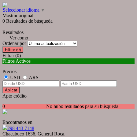
Seleccionar idioma
▼
Mostrar original
0 Resultados de búsqueda
Resultados
| Ver como
Ordenar por
Filtrar
(0)
Filtrar
(0)
Filtros Activos
Precios
USD
ARS
Aplicar
Apto crédito
0
No hubo resultados para su búsqueda
Encontranos en
298 443 7148
Chacabuco 1636, General Roca.