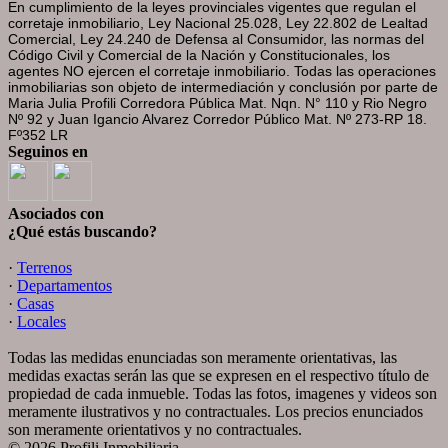
En cumplimiento de la leyes provinciales vigentes que regulan el
corretaje inmobiliario, Ley Nacional 25.028, Ley 22.802 de Lealtad
Comercial, Ley 24.240 de Defensa al Consumidor, las normas del
Código Civil y Comercial de la Nación y Constitucionales, los
agentes NO ejercen el corretaje inmobiliario. Todas las operaciones
inmobiliarias son objeto de intermediación y conclusión por parte de
Maria Julia Profili Corredora Pública Mat. Nqn. N° 110 y Rio Negro
Nº 92 y
Juan Igancio Alvarez
Corredor Público Mat. Nº 273-RP 18.
Fº352 LR
Seguinos en
Asociados con
¿Qué estás buscando?
·
Terrenos
·
Departamentos
·
Casas
·
Locales
Todas las medidas enunciadas son meramente orientativas, las
medidas exactas serán las que se expresen en el respectivo título de
propiedad de cada inmueble. Todas las fotos, imagenes y videos son
meramente ilustrativos y no contractuales. Los precios enunciados
son meramente orientativos y no contractuales.
© 2026 Profili Inmobiliaria.